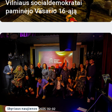
Vilniaus socialdemokratai
paminėjo Vasario 16-ąją
Skyriaus naujienos
2025-02-02