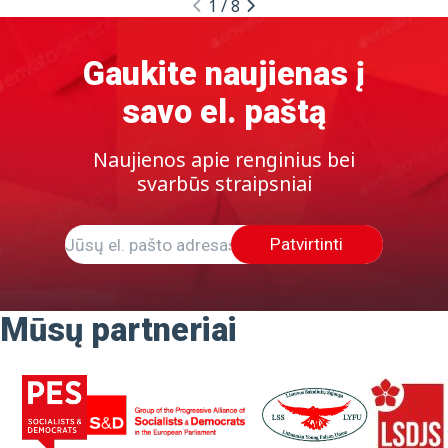
1
/
8
Gaukite naujienas į
savo el. paštą
Naujienos apie renginius bei
svarbūs straipsniai
Patvirtinti
Mūsų partneriai